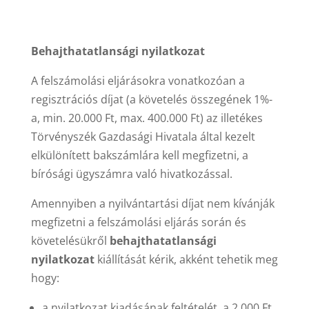
Behajthatatlansági nyilatkozat
A felszámolási eljárásokra vonatkozóan a
regisztrációs díjat (a követelés összegének 1%-
a, min. 20.000 Ft, max. 400.000 Ft) az illetékes
Törvényszék Gazdasági Hivatala által kezelt
elkülönített bakszámlára kell megfizetni, a
bírósági ügyszámra való hivatkozással.
Amennyiben a nyilvántartási díjat nem kívánják
megfizetni a felszámolási eljárás során és
követelésükről
behajthatatlansági
nyilatkozat
kiállítását kérik, akként tehetik meg
hogy:
a nyilatkozat kiadásának feltételét, a 2.000 Ft