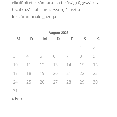
elkülönített számlára – a bírósági ügyszámra
hivatkozással – befizessen, és ezt a
felszámolónak igazolja.
August 2026
M
D
M
D
F
S
S
1
2
3
4
5
6
7
8
9
10
11
12
13
14
15
16
17
18
19
20
21
22
23
24
25
26
27
28
29
30
31
« Feb.