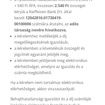
+ 540 Ft ÁFA, összesen
2.540 Ft
összeget
kérjük a Raiffeisen Bank Zrt. által
kezelt
12042816-01730419-
00100006
számlára átutalni, az
adós
társaság nevére hivatkozva
,
a kérelemhez mellékeljék a díj
megelőlegezésének igazolását,
a kérelemben a követelésük összegét és
jogcímét egyaránt jelöljék meg,
a kérelemben jelöljenek meg elektronikus
elérhetőséget, amelyre az igazolás és a
számla megküldhető.
Ha a kérelem nem tartalmaz elektronikus
elérhetőséget, akkor visszautasítjuk!
Behajthatatlansági igazolást és a díj számláját