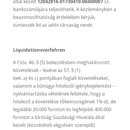
által kezelt
12042816-01730419-00400007
sz.
bankszámlájára teljesíthetik. A közleményben a
beazonosíthatóság érdekében kérjük,
tüntessék fel az adós társaság nevét.
Liquidationsverfahren
A Cstv. 46. § (5) bekezdésben meghatározott
követelések – kivéve az 57. § (1)
bek. a) és c) pontjában foglalt követeléseket,
valamint a bűnügyi hitelezői igénybejelentést –
nyilvántartásba vételének feltétele, hogy a
hitelező a követelése tőkeösszegének 1%-át, de
legalább 20.000 forintot és legfeljebb 400.000
forintot a bíróság Gazdasági Hivatala által
kezelt (közzétételi végzésen szereplő)