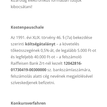
kizárólag elektronikus formában tudjuk
kibocsátani!
Kostenpauschale
Az 1991. évi XLIX. törvény 46. § (7a) bekezdése
szerinti
költségátalányt
– a követelés
tőkeösszegének 0,5%-át, de legalább 5.000 Ft-ot
és legfeljebb 40.000 Ft-ot – a felszámoló
Raiffeisen Bank Zrt-nél kezelt
12042816-
01730419-00300000
sz. bankszámlaszámára,
felszámolás alatti cég nevének megjelölésével
szíveskedjenek befizetni.
Konkursverfahren