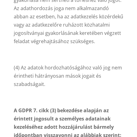
gyakorlása nem sértheti a törléshez való jogot.
Az adathordozás joga nem alkalmazandó
abban az esetben, ha az adatkezelés közérdekű
vagy az adatkezelőre ruházott közhatalmi
jogosítványai gyakorlásának keretében végzett
feladat végrehajtásához szükséges.
(4) Az adatok hordozhatóságához való jog nem
érintheti hátrányosan mások jogait és
szabadságait.
A GDPR 7. cikk (3) bekezdése alapján az
érintett jogosult a személyes adatainak
kezeléséhez adott hozzájárulást bármely
időpontban visszavonni az alábbiak szerint: