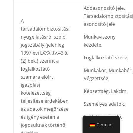
Adóazonosító jele,
Társadalombiztosítás
A
azonosító jele
társadalombiztosítási
nyugellátásról szóló
Munkaviszony
jogszabály (jelenleg
kezdete,
1997.évi LXXXI.tv.43 §.
Foglalkoztató szerv,
(2) bek.) szerint a
foglalkoztató
Munkakör, Munkabér,
számára előírt
Végzettség,
igazolási
Képzettség, Lakcím,
kötelezettség
teljesítése érdekében
Személyes adatok,
az adatok megőrzése
Születési név idő,
és igény esetén a
jogosultnak történő
German
Anyja neve.