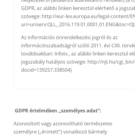
helyezéséről (általános adatvédelmi rendelet) (a 
GDPR, az alábbi linken keresztül elérhető a jogsza
szövege: http://eur-lex.europa.eu/legal-content/E
uri=uriserv:OJ.L_.2016.119.01.0001.01.ENG&toc=OJ
Az információs önrendelkezési jogról és az
információszabadságról szóló 2011. évi CXII. törvé
továbbiakban: Infotv., az alábbi linken keresztül el
jogszabály hatályos szövege: http://njt.hu/cgi_bin/
docid=139257.338504)
GDPR értelmében „személyes adat”:
Azonosított vagy azonosítható természetes
személyre („érintett”) vonatkozó bármely