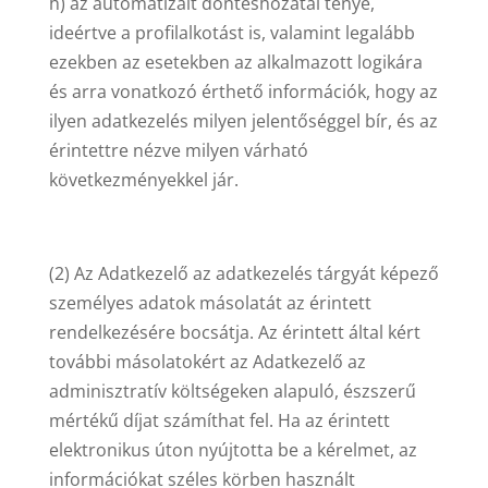
h) az automatizált döntéshozatal ténye,
ideértve a profilalkotást is, valamint legalább
ezekben az esetekben az alkalmazott logikára
és arra vonatkozó érthető információk, hogy az
ilyen adatkezelés milyen jelentőséggel bír, és az
érintettre nézve milyen várható
következményekkel jár.
(2) Az Adatkezelő az adatkezelés tárgyát képező
személyes adatok másolatát az érintett
rendelkezésére bocsátja. Az érintett által kért
további másolatokért az Adatkezelő az
adminisztratív költségeken alapuló, észszerű
mértékű díjat számíthat fel. Ha az érintett
elektronikus úton nyújtotta be a kérelmet, az
információkat széles körben használt