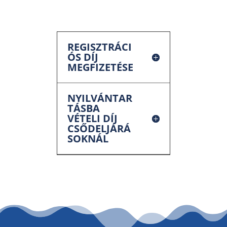
REGISZTRÁCI
ÓS DÍJ
MEGFIZETÉSE
NYILVÁNTAR
TÁSBA
VÉTELI DÍJ
CSŐDELJÁRÁ
SOKNÁL